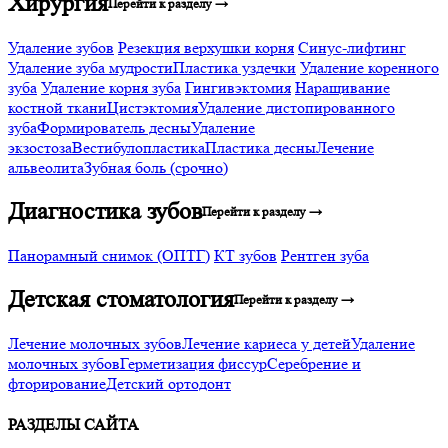
Хирургия
Перейти к разделу →
Удаление зубов
Резекция верхушки корня
Синус-лифтинг
Удаление зуба мудрости
Пластика уздечки
Удаление коренного
зуба
Удаление корня зуба
Гингивэктомия
Наращивание
костной ткани
Цистэктомия
Удаление дистопированного
зуба
Формирователь десны
Удаление
экзостоза
Вестибулопластика
Пластика десны
Лечение
альвеолита
Зубная боль (срочно)
Диагностика зубов
Перейти к разделу →
Панорамный снимок (ОПТГ)
КТ зубов
Рентген зуба
Детская стоматология
Перейти к разделу →
Лечение молочных зубов
Лечение кариеса у детей
Удаление
молочных зубов
Герметизация фиссур
Серебрение и
фторирование
Детский ортодонт
РАЗДЕЛЫ САЙТА