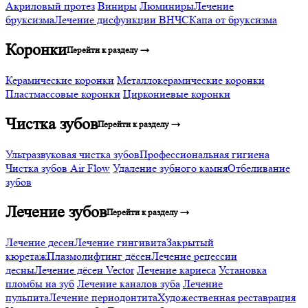
Акриловый протез
Виниры
Люминиры
Лечение
бруксизма
Лечение дисфункции ВНЧС
Капа от бруксизма
Коронки
Перейти к разделу →
Керамические коронки
Металлокерамические коронки
Пластмассовые коронки
Циркониевые коронки
Чистка зубов
Перейти к разделу →
Ультразвуковая чистка зубов
Профессиональная гигиена
Чистка зубов Air Flow
Удаление зубного камня
Отбеливание
зубов
Лечение зубов
Перейти к разделу →
Лечение десен
Лечение гингивита
Закрытый
кюретаж
Плазмолифтинг дёсен
Лечение рецессии
десны
Лечение дёсен Vector
Лечение кариеса
Установка
пломбы на зуб
Лечение каналов зуба
Лечение
пульпита
Лечение периодонтита
Художественная реставрация