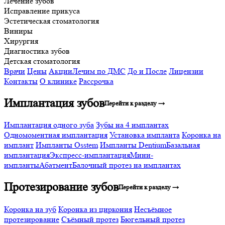
Лечение зубов
Исправление прикуса
Эстетическая стоматология
Виниры
Хирургия
Диагностика зубов
Детская стоматология
Врачи
Цены
Акции
Лечим по ДМС
До и После
Лицензии
Контакты
О клинике
Рассрочка
Имплантация зубов
Перейти к разделу →
Имплантация одного зуба
Зубы на 4 имплантах
Одномоментная имплантация
Установка импланта
Коронка на
имплант
Импланты Osstem
Импланты Dentium
Базальная
имплантация
Экспресс-имплантация
Мини-
импланты
Абатмент
Балочный протез на имплантах
Протезирование зубов
Перейти к разделу →
Коронка на зуб
Коронка из циркония
Несъёмное
протезирование
Съёмный протез
Бюгельный протез