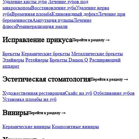
Удаление кисты зуба
Лечение зубов под
микроскопом
Восстановление зуба
Удаление нерва
зуба
Временная пломба
Клиновидный дефект
Лечение при
беременности
Ампутация пульпы
Лечение
флюса
Реминерализация эмали
Исправление прикуса
Перейти к разделу →
Брекеты
Керамические брекеты
Металлические брекеты
Элайнеры
Ретейнеры
Брекеты Damon Q
Расширяющий
аппарат
Эстетическая стоматология
Перейти к разделу →
Художественная реставрация
Скайс на зуб
Отбеливание зубов
Установка пломбы на зуб
Виниры
Перейти к разделу →
Керамические виниры
Композитные виниры