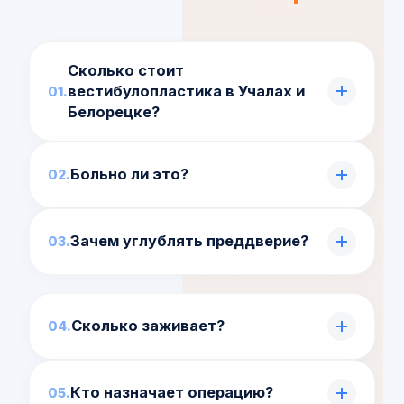
Сколько стоит
вестибулопластика в Учалах и
Белорецке?
Цена зависит от объёма: сегмент дешевле
Больно ли это?
всей челюсти. Сумму врач назовёт после
осмотра.
Нет, операцию проводят под местной
Зачем углублять преддверие?
анестезией. После возможен отёк.
Чтобы снять натяжение десны,
остановить рецессию и улучшить
Сколько заживает?
фиксацию протеза.
Ткани восстанавливаются за 2–3 недели.
Кто назначает операцию?