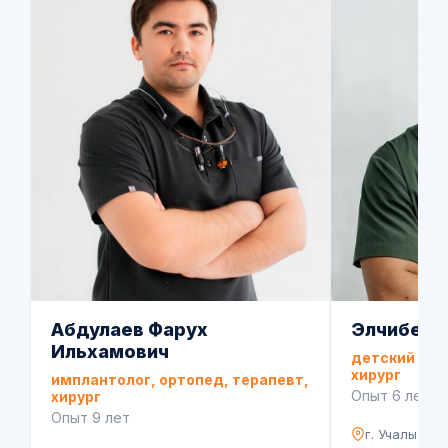
Абдулаев Фарух
Элчибек 
Ильхамович
детский сто
хирург
имплантолог, ортопед, терапевт,
Опыт 6 лет
хирург
Опыт 9 лет
г. Учалы, ул.