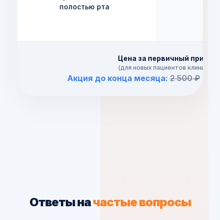
полостью рта
Цена за первичный приём
(для новых пациентов клиники)
Бе
Акция до конца месяца:
2 500 ₽
Ответы на
частые вопросы