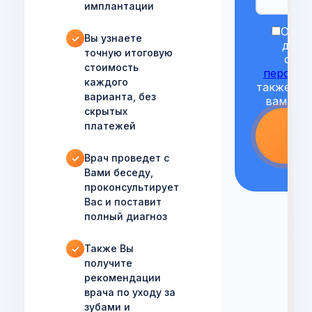
имплантации
Остав
Вы узнаете
✓
даёт
точную итоговую
обра
стоимость
персона
каждого
также по
варианта, без
вам исп
скрытых
платежей
О
З
Врач проведет с
✓
Вами беседу,
проконсультирует
Вас и поставит
полный диагноз
Также Вы
✓
получите
рекомендации
врача по уходу за
зубами и