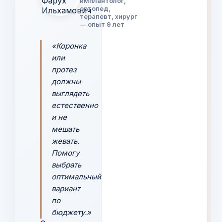
имплантолог,
ортопед,
терапевт, хирург
— опыт 9 лет
«Коронка
или
протез
должны
выглядеть
естественно
и не
мешать
жевать.
Помогу
выбрать
оптимальный
вариант
по
бюджету.»