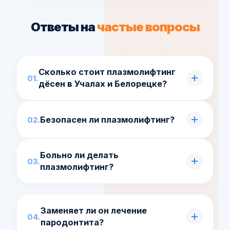
Ответы на
частые вопросы
Сколько стоит плазмолифтинг
дёсен в Учалах и Белорецке?
Цена считается за процедуру, обычно
Безопасен ли плазмолифтинг?
нужен курс. Точную сумму врач назовёт
после осмотра.
Да, используется собственная кровь
Больно ли делать
пациента, поэтому нет риска отторжения
плазмолифтинг?
и аллергии.
Инъекции проводят тонкой иглой, при
необходимости с анестезией —
Заменяет ли он лечение
дискомфорт минимален.
пародонтита?