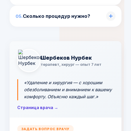
Нет, это дополнение к чистке и терапии,
Сколько процедур нужно?
которое усиливает их эффект.
Обычно курс из нескольких процедур,
количество определяет пародонтолог.
Шербеков Нурбек
терапевт, хирург — опыт 7 лет
«Удаление и хирургия — с хорошим
обезболиванием и вниманием к вашему
комфорту. Объясню каждый шаг.»
Страница врача →
ЗАДАТЬ ВОПРОС ВРАЧУ