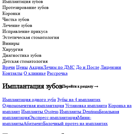
Имплантация зубов
Протезирование зубов
Коронки
Чистка зубов
Лечение зубов
Исправление прикуса
Эстетическая стоматология
Виниры
Хирургия
Диагностика зубов
Детская стоматология
Врачи
Цены
Акции
Лечим по ДМС
До и После
Лицензии
Контакты
О клинике
Рассрочка
Имплантация зубов
Перейти к разделу →
Имплантация одного зуба
Зубы на 4 имплантах
Одномоментная имплантация
Установка импланта
Коронка на
имплант
Импланты Osstem
Импланты Dentium
Базальная
имплантация
Экспресс-имплантация
Мини-
импланты
Абатмент
Балочный протез на имплантах