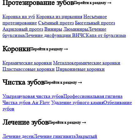
Протезирование зубов
Перейти к разделу →
Коронка на зуб
Коронка из циркония
Несъёмное
протезирование
Съёмный протез
Бюгельный протез
Акриловый протез
Виниры
Люминиры
Лечение
бруксизма
Лечение дисфункции ВНЧС
Капа от бруксизма
Коронки
Перейти к разделу →
Керамические коронки
Металлокерамические коронки
Пластмассовые коронки
Циркониевые коронки
Чистка зубов
Перейти к разделу →
Ультразвуковая чистка зубов
Профессиональная гигиена
Чистка зубов Air Flow
Удаление зубного камня
Отбеливание
зубов
Лечение зубов
Перейти к разделу →
Лечение десен
Лечение гингивита
Закрытый