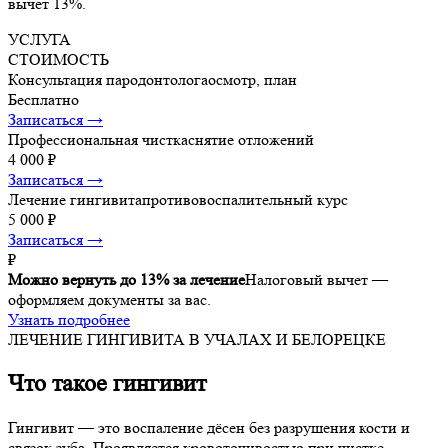
вычет 13%.
УСЛУГА
СТОИМОСТЬ
Консультация пародонтолога
осмотр, план
Бесплатно
Записаться →
Профессиональная чистка
снятие отложений
4 000 ₽
Записаться →
Лечение гингивита
противовоспалительный курс
5 000 ₽
Записаться →
₽
Можно вернуть до 13% за лечение
Налоговый вычет —
оформляем документы за вас.
Узнать подробнее
ЛЕЧЕНИЕ ГИНГИВИТА В УЧАЛАХ И БЕЛОРЕЦКЕ
Что такое гингивит
Гингивит — это воспаление дёсен без разрушения кости и
связок зуба. Проявляется кровоточивостью при чистке,