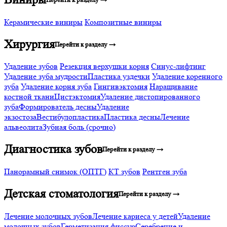
Керамические виниры
Композитные виниры
Хирургия
Перейти к разделу →
Удаление зубов
Резекция верхушки корня
Синус-лифтинг
Удаление зуба мудрости
Пластика уздечки
Удаление коренного
зуба
Удаление корня зуба
Гингивэктомия
Наращивание
костной ткани
Цистэктомия
Удаление дистопированного
зуба
Формирователь десны
Удаление
экзостоза
Вестибулопластика
Пластика десны
Лечение
альвеолита
Зубная боль (срочно)
Диагностика зубов
Перейти к разделу →
Панорамный снимок (ОПТГ)
КТ зубов
Рентген зуба
Детская стоматология
Перейти к разделу →
Лечение молочных зубов
Лечение кариеса у детей
Удаление
молочных зубов
Герметизация фиссур
Серебрение и