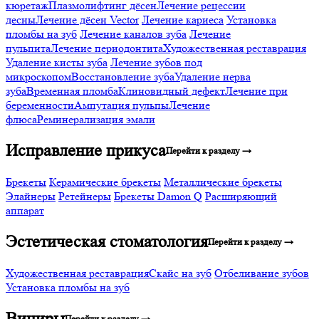
кюретаж
Плазмолифтинг дёсен
Лечение рецессии
десны
Лечение дёсен Vector
Лечение кариеса
Установка
пломбы на зуб
Лечение каналов зуба
Лечение
пульпита
Лечение периодонтита
Художественная реставрация
Удаление кисты зуба
Лечение зубов под
микроскопом
Восстановление зуба
Удаление нерва
зуба
Временная пломба
Клиновидный дефект
Лечение при
беременности
Ампутация пульпы
Лечение
флюса
Реминерализация эмали
Исправление прикуса
Перейти к разделу →
Брекеты
Керамические брекеты
Металлические брекеты
Элайнеры
Ретейнеры
Брекеты Damon Q
Расширяющий
аппарат
Эстетическая стоматология
Перейти к разделу →
Художественная реставрация
Скайс на зуб
Отбеливание зубов
Установка пломбы на зуб
Виниры
Перейти к разделу →