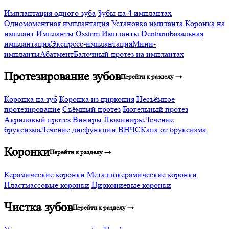
Имплантация одного зуба
Зубы на 4 имплантах
Одномоментная имплантация
Установка импланта
Коронка на
имплант
Импланты Osstem
Импланты Dentium
Базальная
имплантация
Экспресс-имплантация
Мини-
импланты
Абатмент
Балочный протез на имплантах
Протезирование зубов
Перейти к разделу →
Коронка на зуб
Коронка из циркония
Несъёмное
протезирование
Съёмный протез
Бюгельный протез
Акриловый протез
Виниры
Люминиры
Лечение
бруксизма
Лечение дисфункции ВНЧС
Капа от бруксизма
Коронки
Перейти к разделу →
Керамические коронки
Металлокерамические коронки
Пластмассовые коронки
Циркониевые коронки
Чистка зубов
Перейти к разделу →