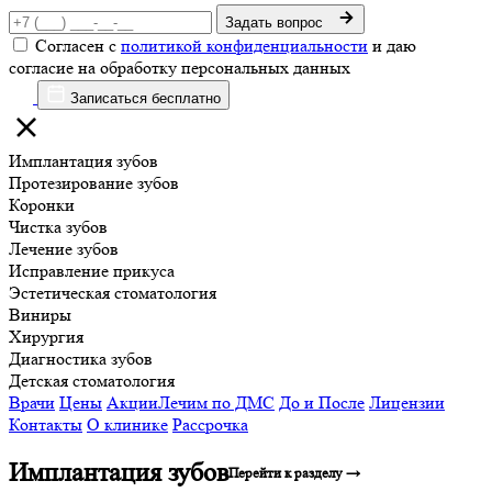
Задать вопрос
Согласен с
политикой конфиденциальности
и даю
согласие на обработку персональных данных
Записаться бесплатно
Имплантация зубов
Протезирование зубов
Коронки
Чистка зубов
Лечение зубов
Исправление прикуса
Эстетическая стоматология
Виниры
Хирургия
Диагностика зубов
Детская стоматология
Врачи
Цены
Акции
Лечим по ДМС
До и После
Лицензии
Контакты
О клинике
Рассрочка
Имплантация зубов
Перейти к разделу →