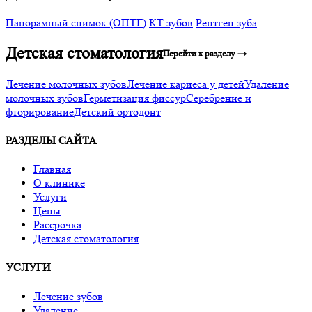
Панорамный снимок (ОПТГ)
КТ зубов
Рентген зуба
Детская стоматология
Перейти к разделу →
Лечение молочных зубов
Лечение кариеса у детей
Удаление
молочных зубов
Герметизация фиссур
Серебрение и
фторирование
Детский ортодонт
РАЗДЕЛЫ САЙТА
Главная
О клинике
Услуги
Цены
Рассрочка
Детская стоматология
УСЛУГИ
Лечение зубов
Удаление