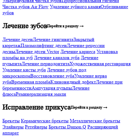
Ультразвуковая чистка зубов
Профессиональная гигиена
Чистка зубов Air Flow
Удаление зубного камня
Отбеливание
зубов
Лечение зубов
Перейти к разделу →
Лечение десен
Лечение гингивита
Закрытый
кюретаж
Плазмолифтинг дёсен
Лечение рецессии
десны
Лечение дёсен Vector
Лечение кариеса
Установка
пломбы на зуб
Лечение каналов зуба
Лечение
пульпита
Лечение периодонтита
Художественная реставрация
Удаление кисты зуба
Лечение зубов под
микроскопом
Восстановление зуба
Удаление нерва
зуба
Временная пломба
Клиновидный дефект
Лечение при
беременности
Ампутация пульпы
Лечение
флюса
Реминерализация эмали
Исправление прикуса
Перейти к разделу →
Брекеты
Керамические брекеты
Металлические брекеты
Элайнеры
Ретейнеры
Брекеты Damon Q
Расширяющий
аппарат