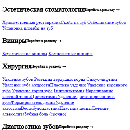
Эстетическая стоматология
Перейти к разделу →
Художественная реставрация
Скайс на зуб
Отбеливание зубов
Установка пломбы на зуб
Виниры
Перейти к разделу →
Керамические виниры
Композитные виниры
Хирургия
Перейти к разделу →
Удаление зубов
Резекция верхушки корня
Синус-лифтинг
Удаление зуба мудрости
Пластика уздечки
Удаление коренного
зуба
Удаление корня зуба
Гингивэктомия
Наращивание
костной ткани
Цистэктомия
Удаление дистопированного
зуба
Формирователь десны
Удаление
экзостоза
Вестибулопластика
Пластика десны
Лечение
альвеолита
Зубная боль (срочно)
Диагностика зубов
Перейти к разделу →