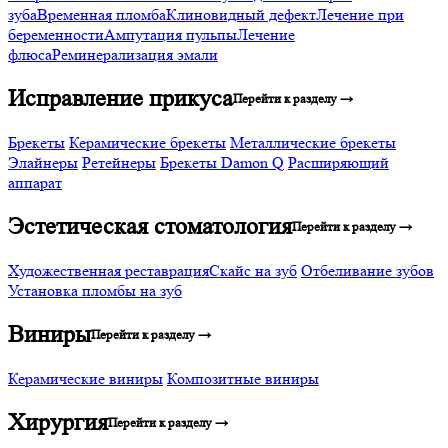
зуба
Временная пломба
Клиновидный дефект
Лечение при
беременности
Ампутация пульпы
Лечение
флюса
Реминерализация эмали
Исправление прикуса
Перейти к разделу →
Брекеты
Керамические брекеты
Металлические брекеты
Элайнеры
Ретейнеры
Брекеты Damon Q
Расширяющий
аппарат
Эстетическая стоматология
Перейти к разделу →
Художественная реставрация
Скайс на зуб
Отбеливание зубов
Установка пломбы на зуб
Виниры
Перейти к разделу →
Керамические виниры
Композитные виниры
Хирургия
Перейти к разделу →