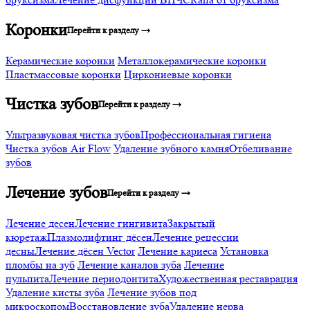
Коронки
Перейти к разделу →
Керамические коронки
Металлокерамические коронки
Пластмассовые коронки
Циркониевые коронки
Чистка зубов
Перейти к разделу →
Ультразвуковая чистка зубов
Профессиональная гигиена
Чистка зубов Air Flow
Удаление зубного камня
Отбеливание
зубов
Лечение зубов
Перейти к разделу →
Лечение десен
Лечение гингивита
Закрытый
кюретаж
Плазмолифтинг дёсен
Лечение рецессии
десны
Лечение дёсен Vector
Лечение кариеса
Установка
пломбы на зуб
Лечение каналов зуба
Лечение
пульпита
Лечение периодонтита
Художественная реставрация
Удаление кисты зуба
Лечение зубов под
микроскопом
Восстановление зуба
Удаление нерва