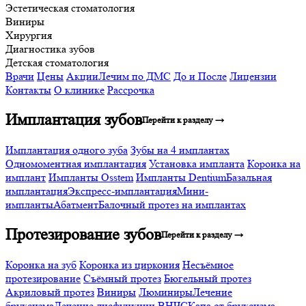
Эстетическая стоматология
Виниры
Хирургия
Диагностика зубов
Детская стоматология
Врачи
Цены
Акции
Лечим по ДМС
До и После
Лицензии
Контакты
О клинике
Рассрочка
Имплантация зубов
Перейти к разделу →
Имплантация одного зуба
Зубы на 4 имплантах
Одномоментная имплантация
Установка импланта
Коронка на
имплант
Импланты Osstem
Импланты Dentium
Базальная
имплантация
Экспресс-имплантация
Мини-
импланты
Абатмент
Балочный протез на имплантах
Протезирование зубов
Перейти к разделу →
Коронка на зуб
Коронка из циркония
Несъёмное
протезирование
Съёмный протез
Бюгельный протез
Акриловый протез
Виниры
Люминиры
Лечение
бруксизма
Лечение дисфункции ВНЧС
Капа от бруксизма