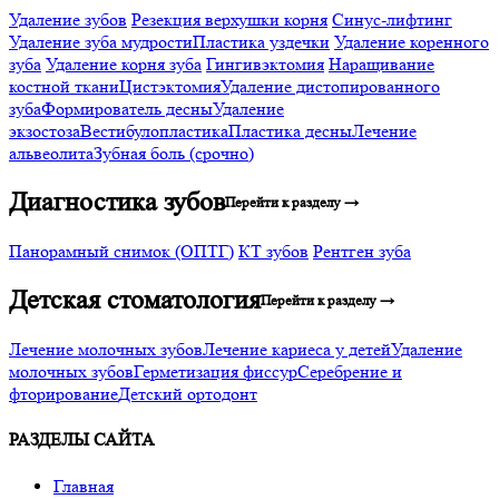
Удаление зубов
Резекция верхушки корня
Синус-лифтинг
Удаление зуба мудрости
Пластика уздечки
Удаление коренного
зуба
Удаление корня зуба
Гингивэктомия
Наращивание
костной ткани
Цистэктомия
Удаление дистопированного
зуба
Формирователь десны
Удаление
экзостоза
Вестибулопластика
Пластика десны
Лечение
альвеолита
Зубная боль (срочно)
Диагностика зубов
Перейти к разделу →
Панорамный снимок (ОПТГ)
КТ зубов
Рентген зуба
Детская стоматология
Перейти к разделу →
Лечение молочных зубов
Лечение кариеса у детей
Удаление
молочных зубов
Герметизация фиссур
Серебрение и
фторирование
Детский ортодонт
РАЗДЕЛЫ САЙТА
Главная