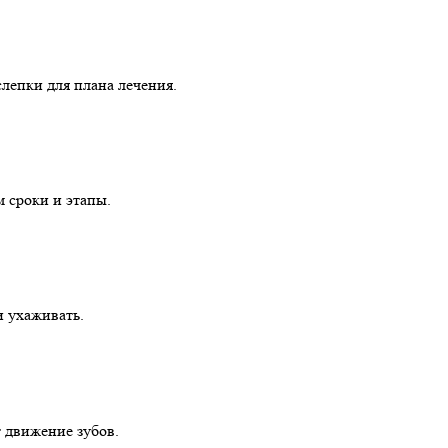
слепки для плана лечения.
м сроки и этапы.
и ухаживать.
т движение зубов.