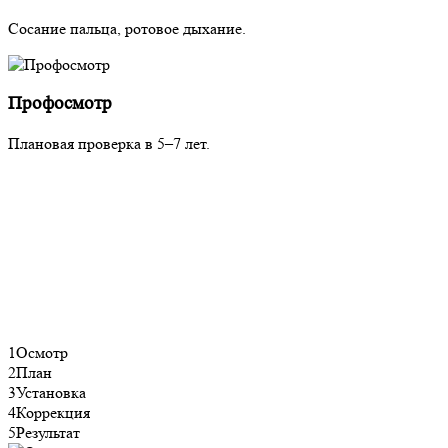
Сосание пальца, ротовое дыхание.
Профосмотр
Плановая проверка в 5–7 лет.
1
Осмотр
2
План
3
Установка
4
Коррекция
5
Результат